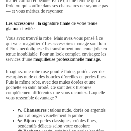
marier confort et beauté. Parce qu’une femme qui a
froid ou qui souffre dans ses chaussures ne rayonne pas
— et vous méritez de rayonner.
Les accessoires : la signature finale de votre tenue
glamour invitée
Vous avez trouvé la robe. Mais avez-vous pensé à ce
qui va la magnifier ? Les accessoires mariage sont loin
d’être anecdotiques : ils transforment une tenue jolie en
tenue inoubliable. Pour un look complet, envisagez les
services d’une
maquilleuse professionnelle mariage
.
Imaginez une robe rose poudré fluide, portée avec des
escarpins nude et des boucles d’oreilles en perles fines.
Puis la même robe, avec des mules dorées et une
pochette en satin brodé. Ce sont deux histoires
complètement différentes que vous racontez. Laquelle
vous ressemble davantage ?
👠
Chaussures
: talons nude, dorés ou argentés
pour allonger visuellement la jambe
💎
Bijoux
: perles classiques, créoles fines,
pendentifs délicats selon votre encolure