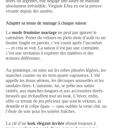
dorés ou argentés, elle dégage une allure de madone
absolument irrésistible. Virginie Efira en est la preuve
vivante depuis des années.
Adapter sa tenue de mariage à chaque saison
La
mode féminine mariage
ne peut pas ignorer le
calendrier. Porter du velours en plein mois d’août ou un
bustier fragile en janvier, c’est courir après l’inconfort
— et cela se voit. La saison n’est pas une contrainte,
c’est une invitation à explorer des matières et des
textures différentes.
Au printemps, on mise sur les robes plissées légères, les
manches courtes ou les trois-quarts vapoureux. L’été
appelle les tissus aériens, les découpes sensuelles et les
sandales fines. L’automne, lui, se prête aux satins
cintrés, aux manches longues et aux accessoires dorés-
bronzés qui réchauffent tout un look. L’hiver, enfin,
offre ce terrain de jeu précieux que sont le velours, la
dentelle et le crêpe épais — sans oublier la veste chic ou
l’étole de soie pour les soirées fraîches.
La clé d’un
look élégant invitée
réussit toujours à