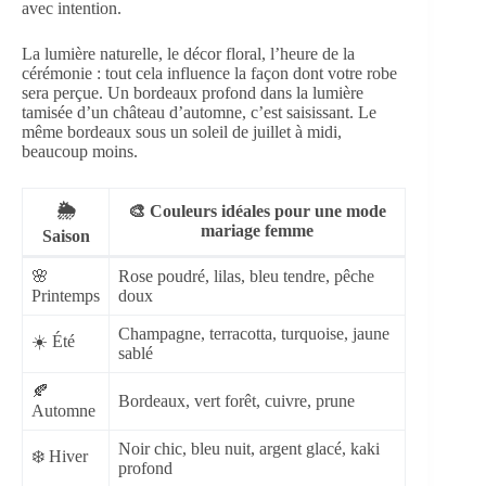
avec intention.
La lumière naturelle, le décor floral, l’heure de la
cérémonie : tout cela influence la façon dont votre robe
sera perçue. Un bordeaux profond dans la lumière
tamisée d’un château d’automne, c’est saisissant. Le
même bordeaux sous un soleil de juillet à midi,
beaucoup moins.
🌦️
🎨 Couleurs idéales pour une
mode
mariage femme
Saison
🌸
Rose poudré, lilas, bleu tendre, pêche
Printemps
doux
Champagne, terracotta, turquoise, jaune
☀️ Été
sablé
🍂
Bordeaux, vert forêt, cuivre, prune
Automne
Noir chic, bleu nuit, argent glacé, kaki
❄️ Hiver
profond