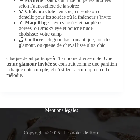
👜
Pochette
: satin, cuir irisé ou perles brodées
selon l’atmosphère de la soirée
🧣
Châle ou étole
: en soie, en voile ou en
dentelle pour les soirées où la fraîcheur s’invite
💄
Maquillage
: lèvres rosées et paupières
dorées, ou smoky eye et bouche nude —
choisissez votre camp
💇
Coiffure
: chignon bas romantique, boucles
glamour, ou queue-de-cheval lisse ultra-chic
Chaque détail participe à l’harmonie d’ensemble. Une
tenue glamour invitée
se construit comme une partition
: chaque note compte, et c’est leur accord qui crée la
mélodie.
Mentions légales
Copyright © 2025 | Les notes de Rose