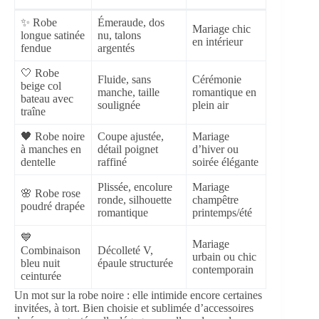
✨ Robe
Émeraude, dos
Mariage chic
longue satinée
nu, talons
en intérieur
fendue
argentés
🤍 Robe
Fluide, sans
Cérémonie
beige col
manche, taille
romantique en
bateau avec
soulignée
plein air
traîne
🖤 Robe noire
Coupe ajustée,
Mariage
à manches en
détail poignet
d’hiver ou
dentelle
raffiné
soirée élégante
Plissée, encolure
Mariage
🌸 Robe rose
ronde, silhouette
champêtre
poudré drapée
romantique
printemps/été
💙
Mariage
Combinaison
Décolleté V,
urbain ou chic
bleu nuit
épaule structurée
contemporain
ceinturée
Un mot sur la robe noire : elle intimide encore certaines
invitées, à tort. Bien choisie et sublimée d’accessoires