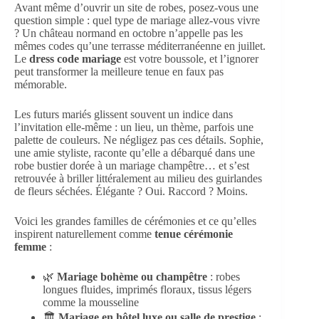
Avant même d’ouvrir un site de robes, posez-vous une
question simple : quel type de mariage allez-vous vivre
? Un château normand en octobre n’appelle pas les
mêmes codes qu’une terrasse méditerranéenne en juillet.
Le
dress code mariage
est votre boussole, et l’ignorer
peut transformer la meilleure tenue en faux pas
mémorable.
Les futurs mariés glissent souvent un indice dans
l’invitation elle-même : un lieu, un thème, parfois une
palette de couleurs. Ne négligez pas ces détails. Sophie,
une amie styliste, raconte qu’elle a débarqué dans une
robe bustier dorée à un mariage champêtre… et s’est
retrouvée à briller littéralement au milieu des guirlandes
de fleurs séchées. Élégante ? Oui. Raccord ? Moins.
Voici les grandes familles de cérémonies et ce qu’elles
inspirent naturellement comme
tenue cérémonie
femme
:
🌿
Mariage bohème ou champêtre
: robes
longues fluides, imprimés floraux, tissus légers
comme la mousseline
🏛️
Mariage en hôtel luxe ou salle de prestige
: