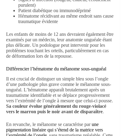
purulent)
Patient diabétique ou immunodéprimé
Hématome récidivant au même endroit sans cause
traumatique évidente
Les enfants de moins de 12 ans devraient également être
examinés par un médecin, leur anatomie unguéale étant
plus délicate. Un podologue peut intervenir pour les
problèmes touchant les orteils, particulièrement en cas
de déformation lors de la repousse.
Différencier l’hématome du mélanome sous-unguéal
Il est crucial de distinguer un simple bleu sous l’ongle
d’une pathologie plus grave comme le mélanome sous-
unguéal. L’hématome apparaît brutalement après un
traumatisme identifiable et se déplace progressivement
vers l’extrémité de l’ongle à mesure que celui-ci pousse.
Sa couleur évolue généralement du rouge-violacé
vers le marron puis le noir avant de disparaître
.
En revanche, le mélanome se caractérise par
une
pigmentation linéaire qui s’étend de la matrice vers
l’extrémité de l’ongle
, sans traumatisme préalable. Cette