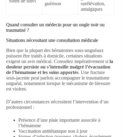
Soins de suivi
guérison
surélévation,
antalgiques
Quand consulter un médecin pour un ongle noir ou
traumatisé ?
Situations nécessitant une consultation médicale
Bien que la plupart des hématomes sous-unguéaux
puissent être traités à domicile, certaines situations
exigent un avis médical. Consultez impérativement si
la
douleur persiste ou s’intensifie malgré l’évacuation
de l’hématome et les soins apportés
. Une fracture
sous-jacente peut parfois accompagner le traumatisme
unguéal, notamment lorsque le mécanisme de blessure
est violent.
D’autres circonstances nécessitent l’intervention d’un
professionnel :
Présence d’une plaie importante associée à
l’hématome
Vaccination antitétanique non à jour
Signes d’infection (rougeur, chaleur, écoulement