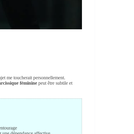
ujet me toucherait personnellement.
arcissique féminine
peut être subtile et
 entourage
éer une dépendance affective