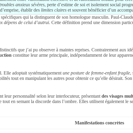
troubles anxieux sévères
, perte d’estime de soi et isolement social progr
 d’emprise, établir des
limites claires
et souvent bénéficier d’un accompa
n spécifiques qui la distinguent de son homologue masculin. Paul-Clau
ux dépens de celui d’autrui
. Cette définition prend une dimension parti
tinctifs que j’ai pu observer à maintes reprises. Contrairement aux idée
uction
constitue leur arme principale, indépendamment de leur apparenc
il. Elle adoptait systématiquement
une posture de femme-enfant fragile
,
ilités tout en manipulant les autres pour obtenir ce qu’elle désirait. So
t leur personnalité selon leur interlocuteur, présentant
des visages mult
e tout en semant la discorde dans l’ombre. Elles utilisent également le s
Manifestations concrètes