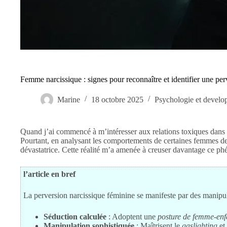
Femme narcissique : signes pour reconnaître et identifier une per
Marine
18 octobre 2025
Psychologie et develo
Quand j’ai commencé à m’intéresser aux relations toxiques dans l
Pourtant, en analysant les comportements de certaines femmes de 
dévastatrice. Cette réalité m’a amenée à creuser davantage ce phé
l’article en bref
La perversion narcissique féminine se manifeste par des manipulati
Séduction calculée
: Adoptent une
posture de femme-enfa
Manipulation sophistiquée
: Maîtrisent le
gaslighting
et 