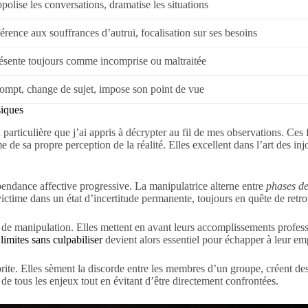
olise les conversations, dramatise les situations
férence aux souffrances d’autrui, focalisation sur ses besoins
ésente toujours comme incomprise ou maltraitée
rompt, change de sujet, impose son point de vue
siques
particulière que j’ai appris à décrypter au fil de mes observations. Ce
me de sa propre perception de la réalité. Elles excellent dans l’art des in
épendance affective progressive. La manipulatrice alterne entre
phases de
 victime dans un état d’incertitude permanente, toujours en quête de ret
 de manipulation. Elles mettent en avant leurs accomplissements profess
imites sans culpabiliser
devient alors essentiel pour échapper à leur em
ite. Elles sèment la discorde entre les membres d’un groupe, créent des 
e de tous les enjeux tout en évitant d’être directement confrontées.