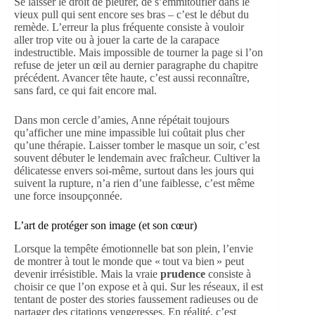
Se laisser le droit de pleurer, de s’emmitoufler dans le
vieux pull qui sent encore ses bras – c’est le début du
remède. L’erreur la plus fréquente consiste à vouloir
aller trop vite ou à jouer la carte de la carapace
indestructible. Mais impossible de tourner la page si l’on
refuse de jeter un œil au dernier paragraphe du chapitre
précédent. Avancer tête haute, c’est aussi reconnaître,
sans fard, ce qui fait encore mal.
Dans mon cercle d’amies, Anne répétait toujours
qu’afficher une mine impassible lui coûtait plus cher
qu’une thérapie. Laisser tomber le masque un soir, c’est
souvent débuter le lendemain avec fraîcheur. Cultiver la
délicatesse envers soi-même, surtout dans les jours qui
suivent la rupture, n’a rien d’une faiblesse, c’est même
une force insoupçonnée.
L’art de protéger son image (et son cœur)
Lorsque la tempête émotionnelle bat son plein, l’envie
de montrer à tout le monde que « tout va bien » peut
devenir irrésistible. Mais la vraie
prudence
consiste à
choisir ce que l’on expose et à qui. Sur les réseaux, il est
tentant de poster des stories faussement radieuses ou de
partager des citations vengeresses. En réalité, c’est