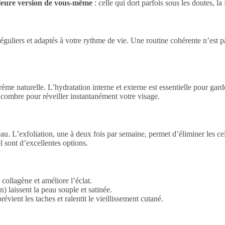
lleure version de vous-même
: celle qui dort parfois sous les doutes, l
uliers et adaptés à votre rythme de vie. Une routine cohérente n’est pas
rème naturelle. L’hydratation interne et externe est essentielle pour gar
ncombre pour réveiller instantanément votre visage.
u. L’exfoliation, une à deux fois par semaine, permet d’éliminer les cell
 sont d’excellentes options.
collagène et améliore l’éclat.
) laissent la peau souple et satinée.
évient les taches et ralentit le vieillissement cutané.