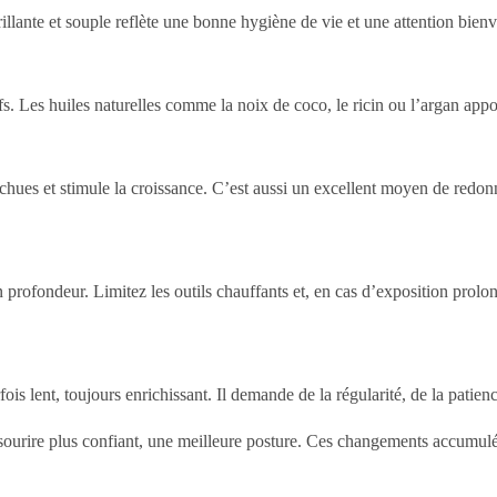
lante et souple reflète une bonne hygiène de vie et une attention bienve
s. Les huiles naturelles comme la noix de coco, le ricin ou l’argan apport
ourchues et stimule la croissance. C’est aussi un excellent moyen de red
profondeur. Limitez les outils chauffants et, en cas d’exposition prolo
is lent, toujours enrichissant. Il demande de la régularité, de la pati
n sourire plus confiant, une meilleure posture. Ces changements accumulé