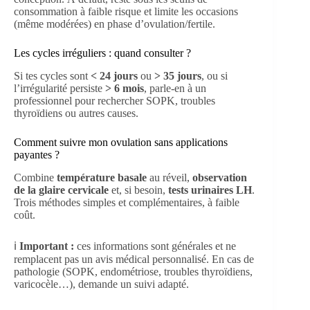
consommation à faible risque et limite les occasions
(même modérées) en phase d’ovulation/fertile.
Les cycles irréguliers : quand consulter ?
Si tes cycles sont
< 24 jours
ou
> 35 jours
, ou si
l’irrégularité persiste
> 6 mois
, parle-en à un
professionnel pour rechercher SOPK, troubles
thyroïdiens ou autres causes.
Comment suivre mon ovulation sans applications
payantes ?
Combine
température basale
au réveil,
observation
de la glaire cervicale
et, si besoin,
tests urinaires LH
.
Trois méthodes simples et complémentaires, à faible
coût.
ℹ️
Important :
ces informations sont générales et ne
remplacent pas un avis médical personnalisé. En cas de
pathologie (SOPK, endométriose, troubles thyroïdiens,
varicocèle…), demande un suivi adapté.