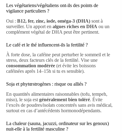
Les végétariens/végétaliens ont-ils des points de
vigilance particuliers ?
Oui :
B12, fer, zinc, iode, oméga-3 (DHA)
sont à
surveiller. Un apport en
algues riches en DHA
ou un
complément végétal de DHA peut être pertinent.
Le café et le thé influencent-ils la fertilité ?
À forte dose, la caféine peut perturber le sommeil et le
stress, deux facteurs clés de la fertilité. Vise une
consommation modérée
(et évite les boissons
caféinées après 14–15h si tu es sensible).
Soja et phytœstrogènes : risque ou alliés ?
En quantités alimentaires raisonnables (tofu, tempeh,
miso), le soja est
généralement bien toléré
. Évite
l’excès de poudres/isolats concentrés sans avis médical,
surtout en cas d’antécédents hormonodépendants.
La chaleur (sauna, jacuzzi, ordinateur sur les genoux)
nuit-elle à la fertilité masculine ?