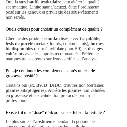
Oui, la
surchauffe testiculaire
peut altérer la qualité
spermatique. Limite sauna/jacuzzi, évite l’ordinateur
posé sur les genoux et privilégie des sous-vêtements
non serrés.
Quels critères pour choisir un complément de qualité ?
Cherche des produits
standardisés
, avec
traçabilité
,
tests de pureté
(métaux lourds, contaminants),
formes
biodisponibles
(ex. méthylfolate pour B9), et
dosages
cohérents
avec les apports recommandés. Préfère les
marques transparentes sur leurs certificats d’analyse.
Puis-je continuer les compléments après un test de
grossesse positif ?
Certains oui (ex.
B9
,
D
,
DHA
), d’autres non (certaines
plantes adaptogènes
).
Arrête les plantes
non validées
en grossesse et fais valider ton protocole par un
professionnel.
Existe-t-il une “dose” d’alcool sans effet sur la fertilité ?
Le plus sûr est l’
abstinence
pendant la période de
conception. À défaut, reste sous les seuils de