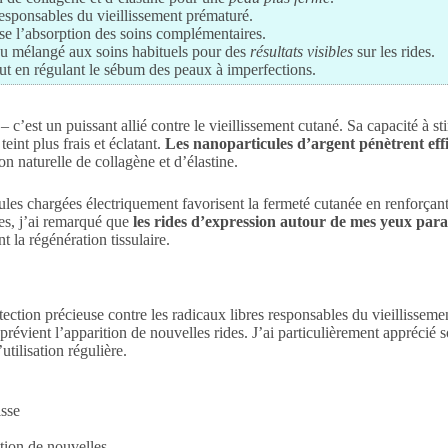
 responsables du vieillissement prématuré.
ise l’absorption des soins complémentaires.
 ou mélangé aux soins habituels pour des
résultats visibles
sur les rides.
tout en régulant le sébum des peaux à imperfections.
 c’est un puissant allié contre le vieillissement cutané. Sa capacité à st
eint plus frais et éclatant.
Les nanoparticules d’argent pénètrent effi
n naturelle de collagène et d’élastine.
les chargées électriquement favorisent la fermeté cutanée en renforçant 
nes, j’ai remarqué que
les rides d’expression autour de mes yeux para
t la régénération tissulaire.
tection précieuse contre les radicaux libres responsables du vieillissem
t prévient l’apparition de nouvelles rides. J’ai particulièrement apprécié s
tilisation régulière.
isse
ition de nouvelles