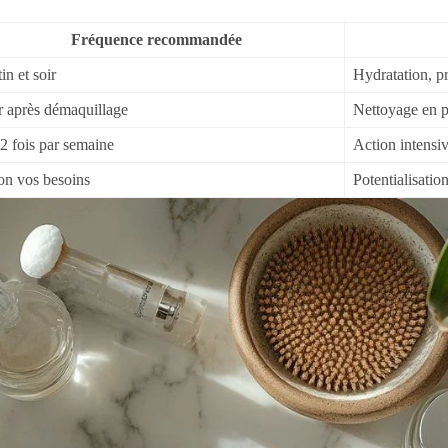
Fréquence recommandée
in et soir
Hydratation, p
r après démaquillage
Nettoyage en p
 2 fois par semaine
Action intensiv
on vos besoins
Potentialisation