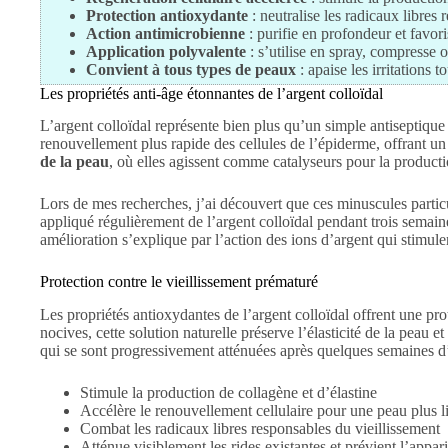
Protection antioxydante
: neutralise les radicaux libres
Action antimicrobienne
: purifie en profondeur et favor
Application polyvalente
: s’utilise en spray, compresse
Convient à tous types de peaux
: apaise les irritations 
Les propriétés anti-âge étonnantes de l’argent colloïdal
L’argent colloïdal représente bien plus qu’un simple antiseptique –
renouvellement plus rapide des cellules de l’épiderme, offrant un t
de la peau
, où elles agissent comme catalyseurs pour la productio
Lors de mes recherches, j’ai découvert que ces minuscules particu
appliqué régulièrement de l’argent colloïdal pendant trois semai
amélioration s’explique par l’action des ions d’argent qui stimulen
Protection contre le vieillissement prématuré
Les propriétés antioxydantes de l’argent colloïdal offrent une pro
nocives, cette solution naturelle préserve l’élasticité de la peau e
qui se sont progressivement atténuées après quelques semaines d’u
Stimule la production de collagène et d’élastine
Accélère le renouvellement cellulaire pour une peau plus l
Combat les radicaux libres responsables du vieillissement
Atténue visiblement les rides existantes et prévient l’appar