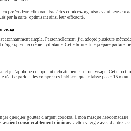
u en profondeur, éliminant bactéries et micro-organismes qui peuvent ac
 par la suite, optimisant ainsi leur efficacité.
du visage
 est étonnamment simple. Personnellement, j’ai adopté plusieurs méthode
t d’appliquer ma crème hydratante. Cette brume fine prépare parfaitemen
dal et je l’applique en tapotant délicatement sur mon visage. Cette mét
, je réalise parfois des compresses imbibées que je laisse poser 15 minutes
nger quelques gouttes d’argent colloïdal à mon masque hebdomadaire. Le
es avaient considérablement diminué
. Cette synergie avec d’autres a